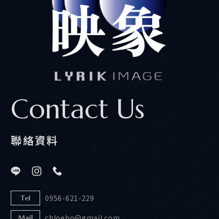
Contact Us
聯絡資料
0956-621-229
Tel
chloeho@gmail.com
Mail